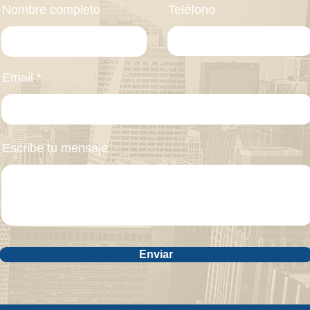
Nombre completo
Teléfono
Email
Escribe tu mensaje
Enviar