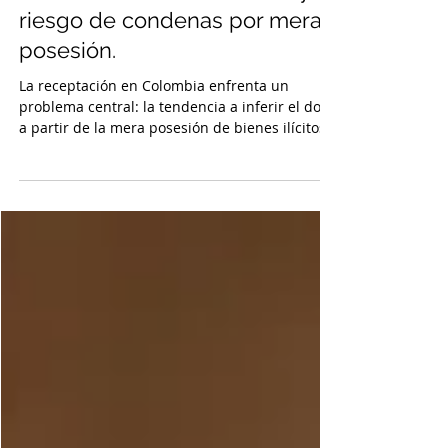
La receptación en Colombia:
entre la inferencia del dolo y el
riesgo de condenas por mera
posesión.
La receptación en Colombia enfrenta un
problema central: la tendencia a inferir el dolo
a partir de la mera posesión de bienes ilícitos.
Este artículo analiza los límites de la prueba
indiciaria, la prohibición de responsabilidad
objetiva y los riesgos de invertir la carga de la
prueba, proponiendo criterios
jurisprudenciales y estrategias prácticas para
evitar condenas sin certeza más allá de toda
duda razonable.