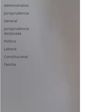
Administrativo
Jurisprudencia
General
Jurisprudencia
destacada
Política
Laboral
Constitucional
Familia